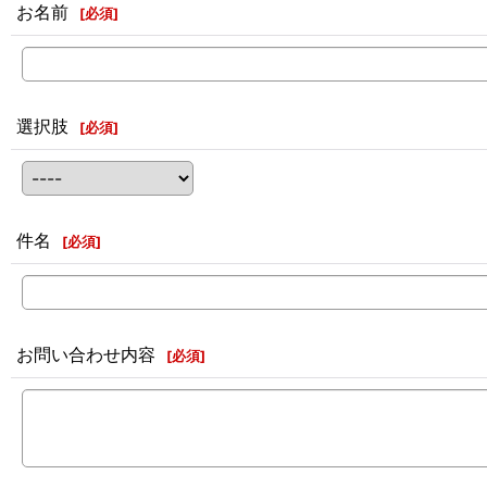
お名前
[
必須
]
選択肢
[
必須
]
件名
[
必須
]
お問い合わせ内容
[
必須
]