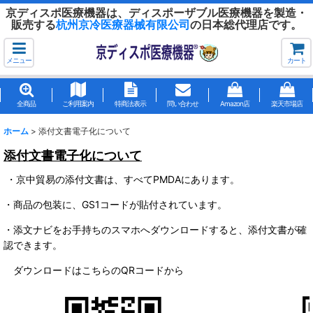
京ディスポ医療機器は、ディスポーザブル医療機器を製造・
販売する
杭州京冷医療器械有限公司
の日本総代理店です。
メニュー
カート
全商品
ご利用案内
特商法表示
問い合わせ
Amazon店
楽天市場店
ホーム
>
添付文書電子化について
添付文書電子化について
・京中貿易の添付文書は、すべてPMDAにあります。
・商品の包装に、GS1コードが貼付されています。
・添文ナビをお手持ちのスマホへダウンロードすると、添付文書が確
認できます。
ダウンロードはこちらのQRコードから