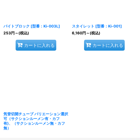
バイトブロック
[
型番：Ki-003L
]
スタイレット
[
型番：Ki-001
]
253
円
～
(税込)
6,160
円
～
(税込)
カートに入れる
カートに入れる
気管切開チューブ バリエーション選択
可（サクションルーメン有・カフ
有)、（サクションルーメン無・カフ
無）