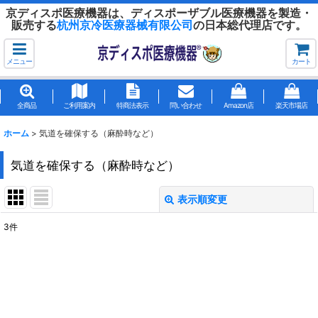
京ディスポ医療機器は、ディスポーザブル医療機器を製造・
販売する
杭州京冷医療器械有限公司
の日本総代理店です。
メニュー
カート
全商品
ご利用案内
特商法表示
問い合わせ
Amazon店
楽天市場店
ホーム
>
気道を確保する（麻酔時など）
気道を確保する（麻酔時など）
表示順変更
閉じる
3
件
表示数
:
並び順
:
絞り込む