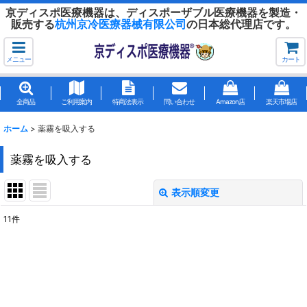
京ディスポ医療機器は、ディスポーザブル医療機器を製造・
販売する
杭州京冷医療器械有限公司
の日本総代理店です。
メニュー
カート
全商品
ご利用案内
特商法表示
問い合わせ
Amazon店
楽天市場店
ホーム
>
薬霧を吸入する
薬霧を吸入する
表示順変更
閉じる
11
件
表示数
:
並び順
:
絞り込む