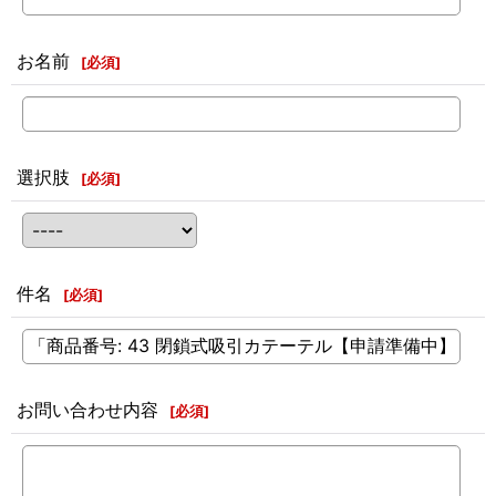
お名前
[
必須
]
選択肢
[
必須
]
件名
[
必須
]
お問い合わせ内容
[
必須
]