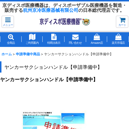
京ディスポ医療機器は、ディスポーザブル医療機器を製造・
販売する
杭州京冷医療器械有限公司
の日本総代理店です。
メニュー
カート
全商品
ご利用案内
特商法表示
問い合わせ
Amazon店
楽天市場店
ホーム
>
申請準備中商品
>
ヤンカーサクションハンドル【申請準備中】
ヤンカーサクションハンドル【申請準備中】
ヤンカーサクションハンドル【申請準備中】