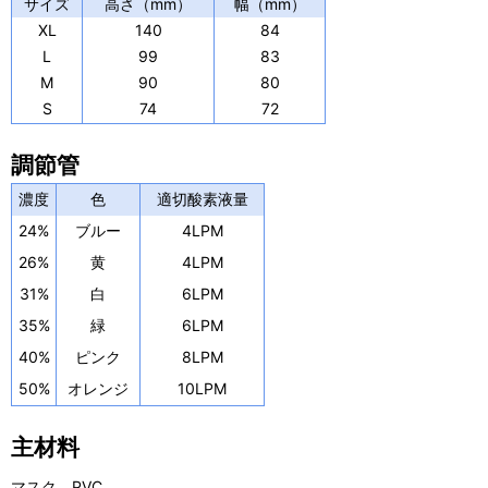
サイズ
高さ（mm）
幅（mm）
XL
140
84
L
99
83
M
90
80
S
74
72
調節管
濃度
色
適切酸素液量
24%
ブルー
4LPM
26%
黄
4LPM
31%
白
6LPM
35%
緑
6LPM
40%
ピンク
8LPM
50%
オレンジ
10LPM
主材料
マスク PVC