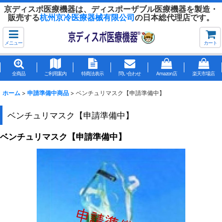
京ディスポ医療機器は、ディスポーザブル医療機器を製造・
販売する
杭州京冷医療器械有限公司
の日本総代理店です。
メニュー
カート
全商品
ご利用案内
特商法表示
問い合わせ
Amazon店
楽天市場店
ホーム
>
申請準備中商品
>
ベンチュリマスク【申請準備中】
ベンチュリマスク【申請準備中】
ベンチュリマスク【申請準備中】