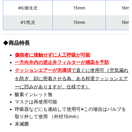
#0/新生児
15mm
16m
#1/乳児
15mm
16m
◆商品特長
傷病者に接触せずに人工呼吸が可能
一方向弁内の逆止弁フィルターが感染を予防
（
クッションエアーが充填済
で直ぐに使用可
空気漏れ
を防ぎ、顔に密着させる為、ある程度クッションエア
ーに凹みがありますが、仕様です）
酸素インレット無
マスクは再使用可能
呼吸器などにも連結して使用可※この場合はバルブを
取り外して使用 （外径15mm）
未滅菌