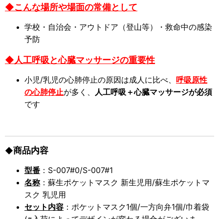
◆こんな場所や場面の常備として
学校・自治会・アウトドア（登山等）・救命中の感染
予防
◆人工呼吸と心臓マッサージの重要性
小児/
乳児の
心肺停止の原因は成人に比べ、
呼吸原性
の
心肺
停止
が多く、
人工呼吸＋心臓マッサージが必須
です
商品内容
◆
型番
：S-007#0/S-007#1
名称
：蘇生ポケットマスク 新生児用/蘇生ポケットマ
スク 乳児用
セット内容
：ポケットマスク1個/一方向弁1個/巾着袋