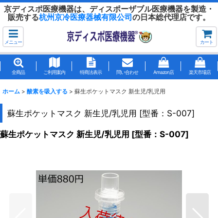
京ディスポ医療機器は、ディスポーザブル医療機器を製造・
販売する
杭州京冷医療器械有限公司
の日本総代理店です。
メニュー
カート
全商品
ご利用案内
特商法表示
問い合わせ
Amazon店
楽天市場店
ホーム
>
酸素を吸入する
>
蘇生ポケットマスク 新生児/乳児用
蘇生ポケットマスク 新生児/乳児用
[
型番：S-007
]
蘇生ポケットマスク 新生児/乳児用
[
型番：S-007
]