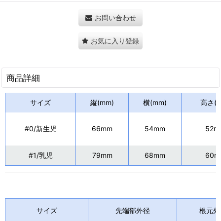
お問い合わせ
お気に入り登録
商品詳細
サイズ
縦(mm)
横
(mm)
高さ
(
#0/新生児
66mm
54mm
52
m
#1/乳児
79mm
68mm
60m
サイズ
先端部外径
根元外