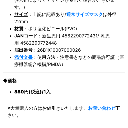
(
※入荷によってデザインが変わる場合がございま
す。
)
サイズ
：上記に記載あり/
通常サイズマスク
は外径
22mm
材質
：ポリ塩化ビニール(PVC)
JANコード
：
新生児用
4582290772431/
乳児
用
4582290772448
届出番号
：26B1X10007000026
添付文書
：使用方法・注意書きなどの商品許可証（医
療機器総合機構/PMDA）
◆価格
880円
(税込)
/
1入
※大量購入の方はお値引きいたします。
お問い合わせ
下
さい。