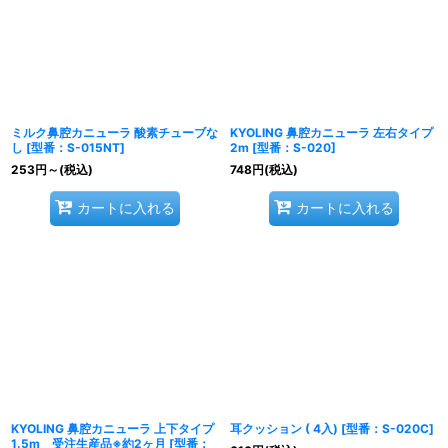
ミルク鼻腔カニューラ 酸素チューブな
KYOLING 鼻腔カニューラ 左右タイプ
し
[
型番：S-015NT
]
2m
[
型番：S-020
]
253
円
～
(税込)
748
円
(税込)
カートに入れる
カートに入れる
KYOLING 鼻腔カニューラ 上下タイプ
耳クッション ( 4入)
[
型番：S-020C
]
1.5m 受注生産品※約2ヶ月
[
型番：