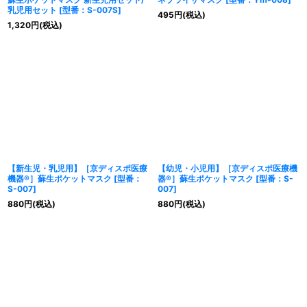
乳児用セット
[
型番：S-007S
]
495
円
(税込)
1,320
円
(税込)
【新生児・乳児用】［京ディスポ医療
【幼児・小児用】［京ディスポ医療機
機器®］蘇生ポケットマスク
[
型番：
器®］蘇生ポケットマスク
[
型番：S-
S-007
]
007
]
880
円
(税込)
880
円
(税込)