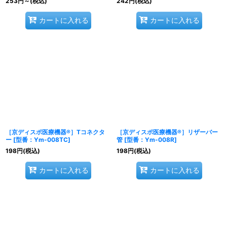
253
円
～
(税込)
242
円
(税込)
カートに入れる
カートに入れる
［京ディスポ医療機器®］Tコネクタ
［京ディスポ医療機器®］リザーバー
ー
[
型番：Ym-008TC
]
管
[
型番：Ym-008R
]
198
円
(税込)
198
円
(税込)
カートに入れる
カートに入れる