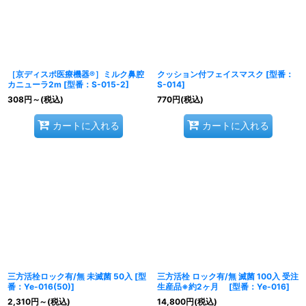
［京ディスポ医療機器®］ミルク鼻腔
クッション付フェイスマスク
[
型番：
カニューラ2m
[
型番：S-015-2
]
S-014
]
308
円
～
(税込)
770
円
(税込)
カートに入れる
カートに入れる
三方活栓ロック有/無 未滅菌 50入
[
型
三方活栓 ロック有/無 滅菌 100入 受注
番：Ye-016(50)
]
生産品※約2ヶ月
[
型番：Ye-016
]
2,310
円
～
(税込)
14,800
円
(税込)