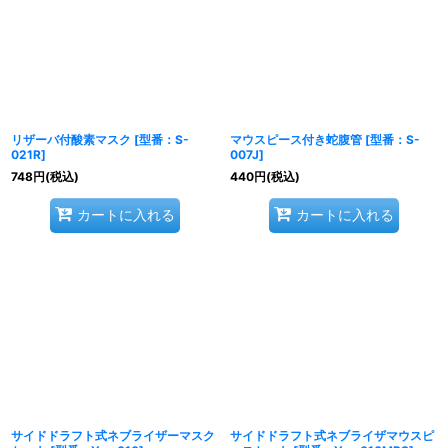
リザーバ付酸素マスク
[
型番：S-
マウスピース付き蛇腹管
[
型番：S-
021R
]
007J
]
748
円
(税込)
440
円
(税込)
カートに入れる
カートに入れる
サイドドラフト式ネブライザーマスク
サイドドラフト式ネブライザマウスピ