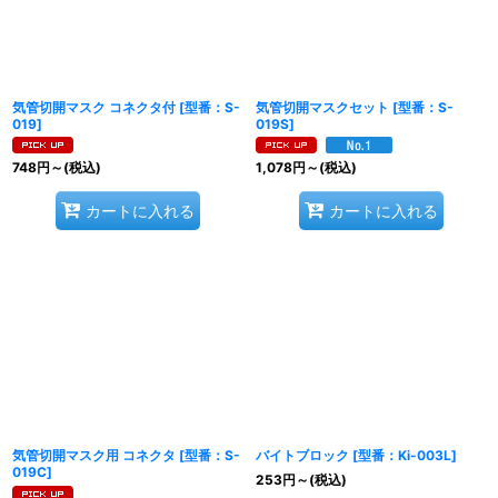
絞り込む
気管切開マスク コネクタ付
[
型番：S-
気管切開マスクセット
[
型番：S-
019
]
019S
]
748
円
～
(税込)
1,078
円
～
(税込)
カートに入れる
カートに入れる
気管切開マスク用 コネクタ
[
型番：S-
バイトブロック
[
型番：Ki-003L
]
019C
]
253
円
～
(税込)