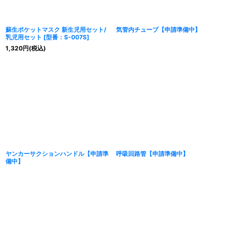
蘇生ポケットマスク 新生児用セット/
気管内チューブ【申請準備中】
乳児用セット
[
型番：S-007S
]
1,320
円
(税込)
ヤンカーサクションハンドル【申請準
呼吸回路管【申請準備中】
備中】