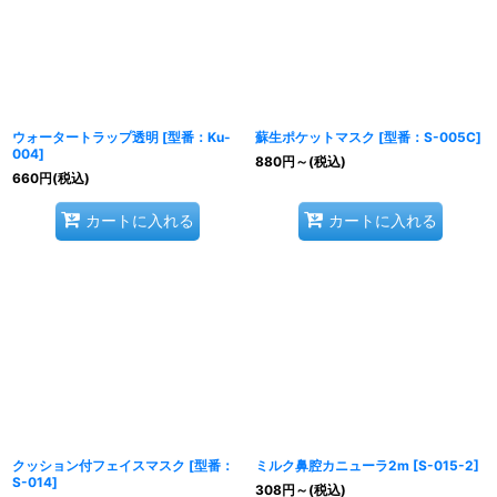
ウォータートラップ透明
[
型番：Ku-
蘇生ポケットマスク
[
型番：S-005C
]
004
]
880
円
～
(税込)
660
円
(税込)
カートに入れる
カートに入れる
クッション付フェイスマスク
[
型番：
ミルク鼻腔カニューラ2m
[
S-015-2
]
S-014
]
308
円
～
(税込)