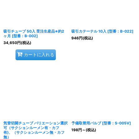
吸引チューブ 50入 受注生産品※約2
吸引カテーテル 10入
[
型番：B-022
]
ヶ月
[
型番：B-002
]
946
円
(税込)
34,650
円
(税込)
カートに入れる
気管切開チューブ バリエーション選択
予備取替用バルブ
[
型番：S-005V
]
可（サクションルーメン有・カフ
198
円
～
(税込)
有)、（サクションルーメン無・カフ
無）