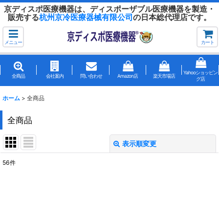
京ディスポ医療機器は、ディスポーザブル医療機器を製造・
販売する
杭州京冷医療器械有限公司
の日本総代理店です。
メニュー
カート
Yahooショッピン
全商品
会社案内
問い合わせ
Amazon店
楽天市場店
グ店
ホーム
>
全商品
全商品
表示順変更
閉じる
56
件
表示数
:
並び順
: