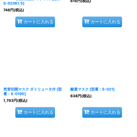
616
円
(税込)
S-020K1.5
]
748
円
(税込)
カートに入れる
カートに入れる
気管切開マスク ダイリュータ付
[
型
酸素マスク
[
型番：S-021
]
番：S-019D
]
638
円
(税込)
1,793
円
(税込)
カートに入れる
カートに入れる